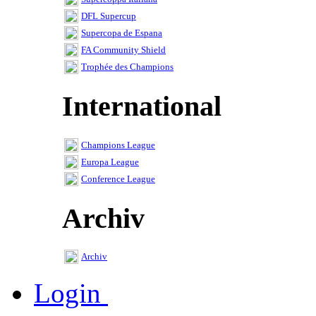
DFL Supercup
Supercopa de Espana
FA Community Shield
Trophée des Champions
International
Champions League
Europa League
Conference League
Archiv
Archiv
Login