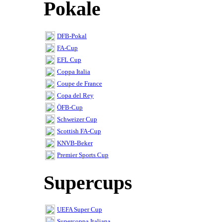
Pokale
DFB-Pokal
FA-Cup
EFL Cup
Coppa Italia
Coupe de France
Copa del Rey
ÖFB-Cup
Schweizer Cup
Scottish FA-Cup
KNVB-Beker
Premier Sports Cup
Supercups
UEFA Super Cup
Supercoppa Italiana