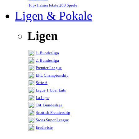
Top-Trainer letzte 200 Spiele
Ligen & Pokale
Ligen
1. Bundesliga
2. Bundesliga
Premier League
EFL Championship
Serie A
Ligue 1 Uber Eats
La Liga
Öst. Bundesliga
Scottish Premiership
Swiss Super League
Eredivisie