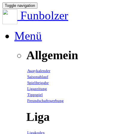
Toggle navigation
Funbolzer
Menü
Allgemein
Awaykalender
Saisonablauf
Spielfreigabe
Ligazeitung
Tippspiel
Freundschaftswerbung
Liga
Ligakodex